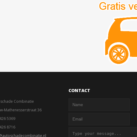
CONTACT
oschade Combinatie
w-Mathenesserstraat 36
426 5369
426 8716
@autoschadecombinatie.nl