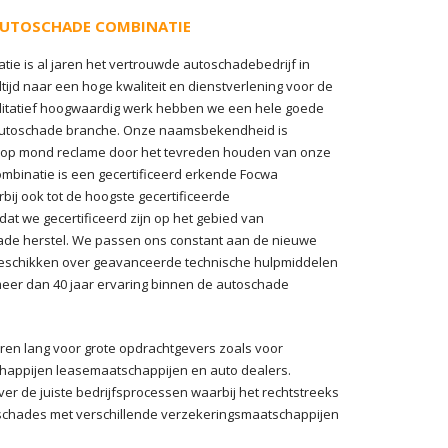
AUTOSCHADE COMBINATIE
tie is al jaren het vertrouwde autoschadebedrijf in
ltijd naar een hoge kwaliteit en dienstverlening voor de
alitatief hoogwaardig werk hebben we een hele goede
autoschade branche. Onze naamsbekendheid is
 op mond reclame door het tevreden houden van onze
ombinatie is een gecertificeerd erkende Focwa
bij ook tot de hoogste gecertificeerde
dat we gecertificeerd zijn op het gebied van
ade herstel. We passen ons constant aan de nieuwe
beschikken over geavanceerde technische hulpmiddelen
eer dan 40 jaar ervaring binnen de autoschade
ren lang voor grote opdrachtgevers zoals voor
happijen leasemaatschappijen en auto dealers.
er de juiste bedrijfsprocessen waarbij het rechtstreeks
schades met verschillende verzekeringsmaatschappijen