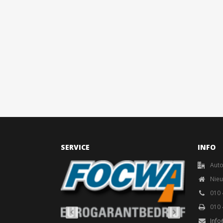
SERVICE
INFO
Aut
Nieu
010 
010 
Info