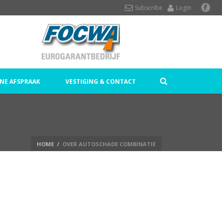
Subscribe
Login
NE AFSPRAAK
VESTIGING & CONTACT
HOME
/
OVER AUTOSCHADE COMBINATIE