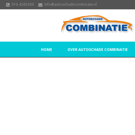
010-4265369
Info@autoschadecombinate.nl
HOME
OVER AUTOSCHADE COMBINATIE