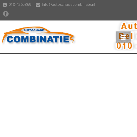
010-4265369
Info@autoschadecombinate.nl