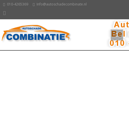
010-4265369
Info@autoschadecombinate.nl